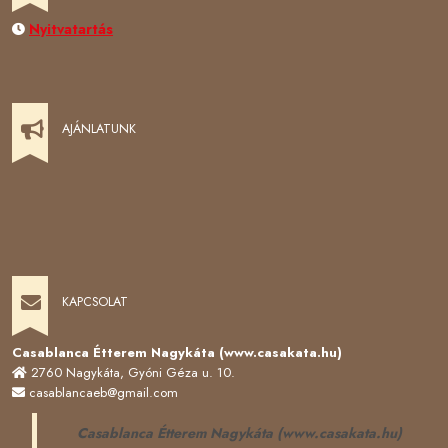
Nyitvatartás
AJÁNLATUNK
KAPCSOLAT
Casablanca Étterem Nagykáta (www.casakata.hu)
2760 Nagykáta, Gyóni Géza u. 10.
casablancaeb@gmail.com
Casablanca Étterem Nagykáta (www.casakata.hu)