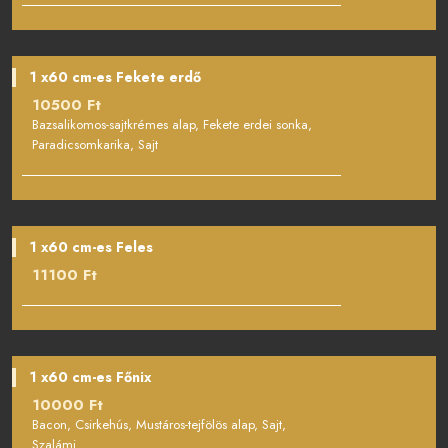
1 x60 cm-es Fekete erdő
10500 Ft
Bazsalikomos-sajtkrémes alap, Fekete erdei sonka,
Paradicsomkarika, Sajt
1 x60 cm-es Feles
11100 Ft
1 x60 cm-es Főnix
10000 Ft
Bacon, Csirkehús, Mustáros-tejfölös alap, Sajt,
Szalámi