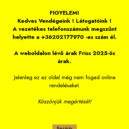
FIGYELEM!
Kedves Vendégeink ! Látogatóink !
A vezetékes telefonszámunk megszűnt
helyette a +36202177970 -es szám él.
A weboldalon lévő árak Friss 2025-ös
árak.
Jelenleg ez az oldal még nem fogad online
rendeléseket.
Köszönjük megértését!