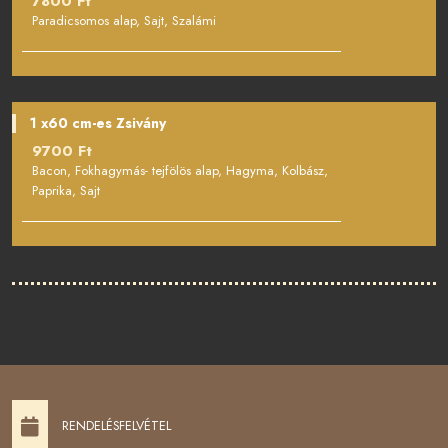
7800 Ft
Paradicsomos alap, Sajt, Szalámi
1 x60 cm-es Zsivány
9700 Ft
Bacon, Fokhagymás- tejfölös alap, Hagyma, Kolbász,
Paprika, Sajt
RENDELÉSFELVÉTEL