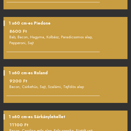
1 x60 cm-es Piedone
8600 Ft
Bab, Bacon, Hagyma, Kolbász, Paradicsomos alap,
Pepperoni, Sajt
1 x60 cm-es Roland
9200 Ft
Bacon, Csirkehús, Sajt, Szalámi, Tejfölös alap
1 x60 cm-es Sárkánylehellet
11100 Ft
Bacon, Carolina erős alap, Erős paprika, Füstölt sajt,