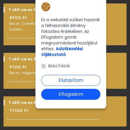
Hozzájárulás a
sütikhez
1 x60 cm-es Húsimádó
9700 Ft
Ez a weboldal sütiket használ
Bacon, Csirkehús, Paradicsomos alap, Sajt, Sonka,
a felhasználói élmény
Szalámi
fokozása érdekében. Az
Elfogadom gomb
megnyomásával hozzájárul
ehhez.
Adatkezelési
tájékoztató
1 x60 cm-es Kátai
BEÁLLÍTÁSOK
9100 Ft
Bacon, Hagyma, Paradicsomos alap, Sajt, Sonka
Elutasítom
Elfogadom
1 x60 cm-es Kívánság
11100 Ft