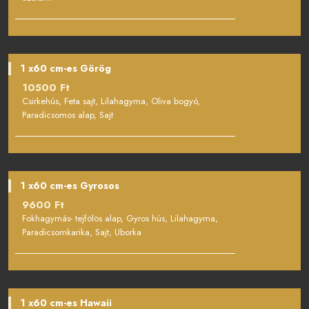
1 x60 cm-es Görög
10500 Ft
Csirkehús, Feta sajt, Lilahagyma, Oliva bogyó,
Paradicsomos alap, Sajt
1 x60 cm-es Gyrosos
9600 Ft
Fokhagymás- tejfölös alap, Gyros hús, Lilahagyma,
Paradicsomkarika, Sajt, Uborka
1 x60 cm-es Hawaii