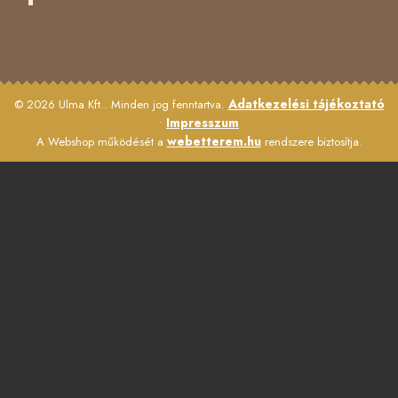
Adatkezelési tájékoztató
© 2026 Ulma Kft.. Minden jog fenntartva.
Impresszum
•
webetterem.hu
A Webshop működését a
rendszere biztosítja.