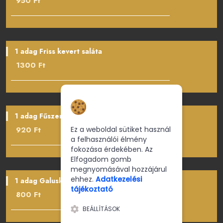
950 Ft
1 adag Friss kevert saláta
1300 Ft
Hozzájárulás a
sütikhez
1 adag Fűszeres Steak burgonya
Ez a weboldal sütiket használ
920 Ft
a felhasználói élmény
fokozása érdekében. Az
Elfogadom gomb
megnyomásával hozzájárul
ehhez.
Adatkezelési
1 adag Galuska
tájékoztató
800 Ft
BEÁLLÍTÁSOK