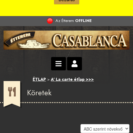
Az Étterem
OFFLINE
ÉTLAP
A' La carte étlap >>>
>
Köretek