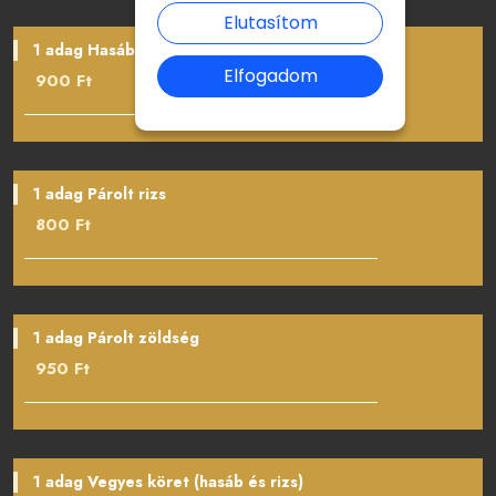
Elutasítom
1 adag Hasábburgonya
Elfogadom
900 Ft
1 adag Párolt rizs
800 Ft
1 adag Párolt zöldség
950 Ft
1 adag Vegyes köret (hasáb és rizs)