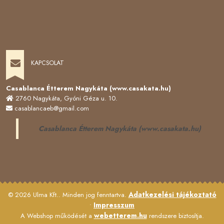
KAPCSOLAT
Casablanca Étterem Nagykáta (www.casakata.hu)
2760 Nagykáta, Gyóni Géza u. 10.
casablancaeb@gmail.com
Casablanca Étterem Nagykáta (www.casakata.hu)
Adatkezelési tájékoztató
© 2026 Ulma Kft.. Minden jog fenntartva.
Impresszum
•
webetterem.hu
A Webshop működését a
rendszere biztosítja.