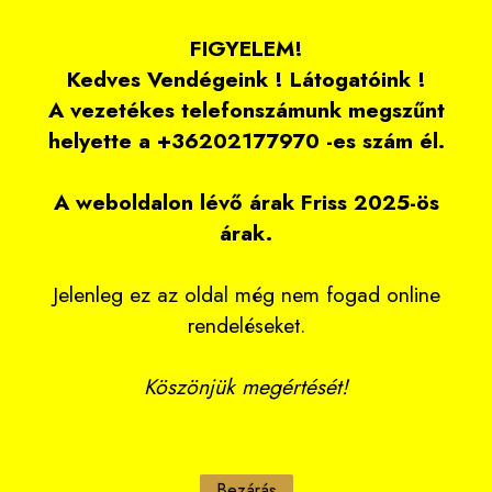
FIGYELEM!
Kedves Vendégeink ! Látogatóink !
A vezetékes telefonszámunk megszűnt
helyette a +36202177970 -es szám él.
A weboldalon lévő árak Friss 2025-ös
árak.
Jelenleg ez az oldal még nem fogad online
rendeléseket.
Köszönjük megértését!