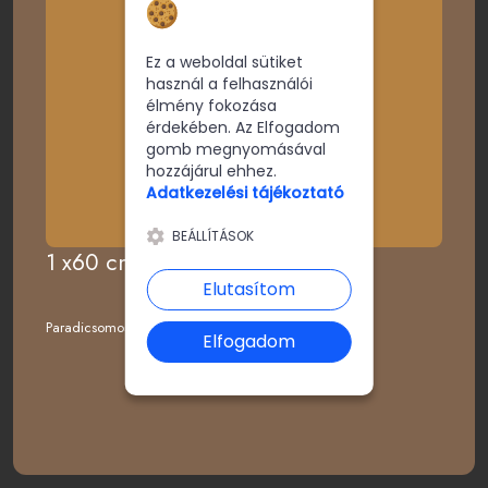
sütikhez
Ez a weboldal sütiket
használ a felhasználói
élmény fokozása
érdekében. Az Elfogadom
gomb megnyomásával
hozzájárul ehhez.
Adatkezelési tájékoztató
BEÁLLÍTÁSOK
1 x60 cm-es Sonkás
Elutasítom
Paradicsomos alap, Sajt, Sonka
Elfogadom