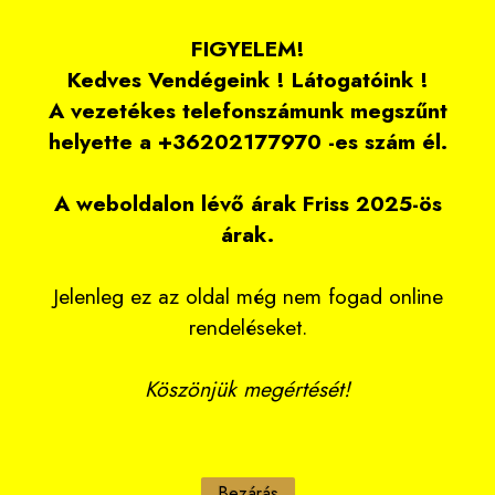
FIGYELEM!
Kedves Vendégeink ! Látogatóink !
A vezetékes telefonszámunk megszűnt
helyette a +36202177970 -es szám él.
A weboldalon lévő árak Friss 2025-ös
árak.
Jelenleg ez az oldal még nem fogad online
rendeléseket.
Köszönjük megértését!