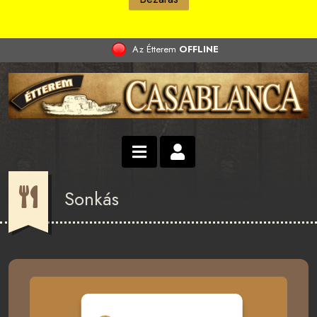
Az Étterem
OFFLINE
Sonkás
Hozzájárulás a