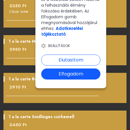
a felhasználói élmény
3350 Ft
fokozása érdekében. Az
Cézár öntet
Elfogadom gomb
megnyomásával hozzájárul
ehhez.
Adatkezelési
tájékoztató
1 a la carte Mozzarellás kemencés csirkemell
BEÁLLÍTÁSOK
3950 Ft
Elutasítom
Elfogadom
1 a la carte Roston csirkemell 2 szeletes
2910 Ft
1 a la carte Snidlinges csirkemell
3450 Ft