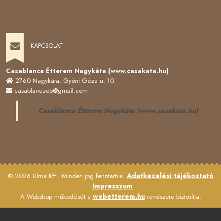
KAPCSOLAT
Casablanca Étterem Nagykáta (www.casakata.hu)
2760 Nagykáta, Gyóni Géza u. 10.
casablancaeb@gmail.com
Casablanca Étterem Nagykáta (www.casakata.hu)
Adatkezelési tájékoztató
© 2026 Ulma Kft.. Minden jog fenntartva.
Impresszum
•
webetterem.hu
A Webshop működését a
rendszere biztosítja.