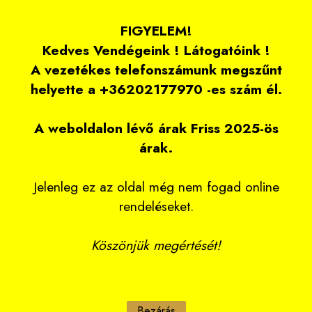
FIGYELEM!
Kedves Vendégeink ! Látogatóink !
A vezetékes telefonszámunk megszűnt
helyette a +36202177970 -es szám él.
A weboldalon lévő árak Friss 2025-ös
árak.
Jelenleg ez az oldal még nem fogad online
rendeléseket.
Köszönjük megértését!