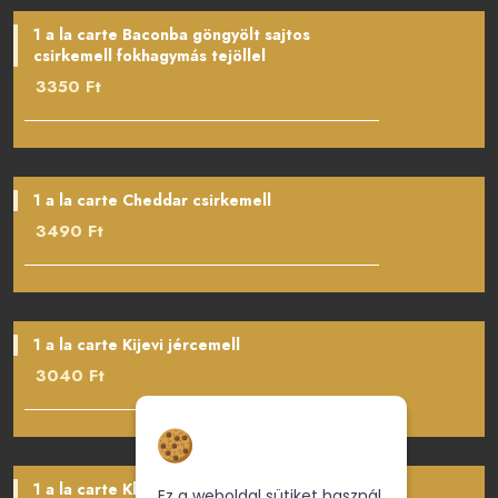
1 a la carte Baconba göngyölt sajtos
csirkemell fokhagymás tejöllel
3350 Ft
1 a la carte Cheddar csirkemell
3490 Ft
1 a la carte Kijevi jércemell
3040 Ft
Hozzájárulás a
sütikhez
1 a la carte Klasszikus rántott csirkemell
Ez a weboldal sütiket használ