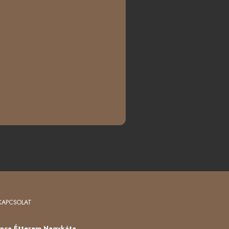
KAPCSOLAT
nca Étterem Nagykáta