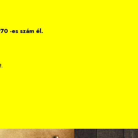
0 -es szám él.
t.