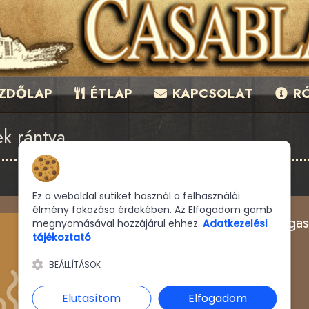
ZDŐLAP
ÉTLAP
KAPCSOLAT
RÓ
ek rántva
Hozzájárulás a sütikhez
Ez a weboldal sütiket használ a felhasználói
élmény fokozása érdekében. Az Elfogadom gomb
1 A la Carte Fogas
megnyomásával hozzájárul ehhez.
Adatkezelési
tájékoztató
BEÁLLÍTÁSOK
Elutasítom
Elfogadom