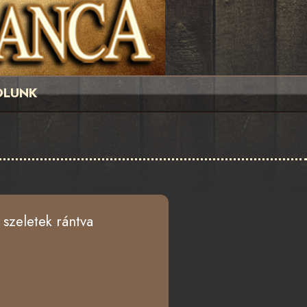
LUNK
 szeletek rántva