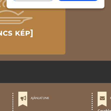
Ár:
4050 Ft
AJÁNLATUNK
Casabla