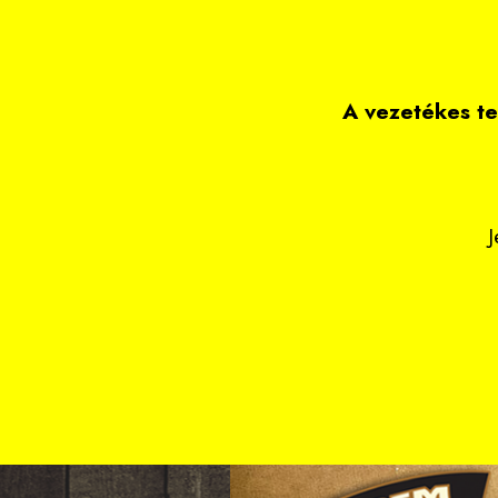
A vezetékes t
J